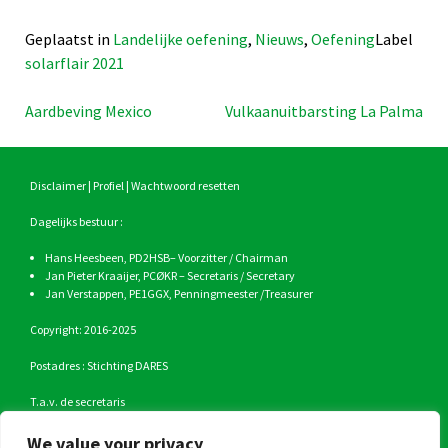
Geplaatst in
Landelijke oefening
,
Nieuws
,
Oefening
Label
solarflair 2021
Bericht
Aardbeving Mexico
Vulkaanuitbarsting La Palma
navigatie
Disclaimer
|
Profiel
|
Wachtwoord resetten
Dagelijks bestuur :
Hans Heesbeen,
PD2HSB
– Voorzitter / Chairman
Jan Pieter Kraaijer,
PCØKR
– Secretaris / Secretary
Jan Verstappen,
PE1GGX
, Penningmeester /Treasurer
Copyright: 2016-2025
Postadres : Stichting DARES
T.a.v. de secretaris
Raesbergenstraat 8,
2804TK Gouda
We value your privacy