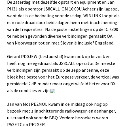
De zaterdag met dezelfde opstart en equipment en Jan
PH3J als operator JS8CALL OM 10:00U Achter zijn laptop,
want dat is de bedoeling voor deze dag. WINLINK loopt als
een rode draad door beide dagen heen met inachtneming
van de frequenties. Na de juiste instellingen op de IC 7300
te hebben gevonden diverse verbindingen gemaakt OA
van Noorwegen tot en met Slovenië inclusief Engeland.
Gerard PD0JEW (bestuurslid) kwam ook op bezoek en
heeft nog meegedraaid als JS8CALL operator.De meeste
verbindingen zijn gemaakt op de zepp antenne, deze
bleek het beste voor het Europese verkeer, de vertical was
gemiddeld 2 dB minder maar ongetwijfeld beter voor DX
als de condities er zijn.
Jan van Mol PE2MOL kwam in de middag ook nog op
bezoek met zijn schitterende radiowagen en aanhanger,
uiteraard ook voor de BBQ. Verdere bezoekers waren
PA3ETC en PE2GER.