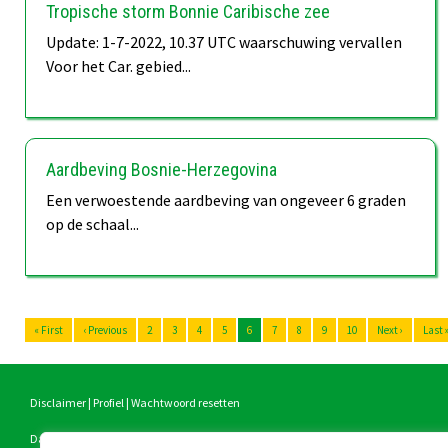
Tropische storm Bonnie Caribische zee
Update: 1-7-2022, 10.37 UTC waarschuwing vervallen
Voor het Car. gebied...
Aardbeving Bosnie-Herzegovina
Een verwoestende aardbeving van ongeveer 6 graden
op de schaal...
« First
‹ Previous
2
3
4
5
6
7
8
9
10
Next ›
Last 
Disclaimer
|
Profiel
|
Wachtwoord resetten
Dagelijks bestuur :