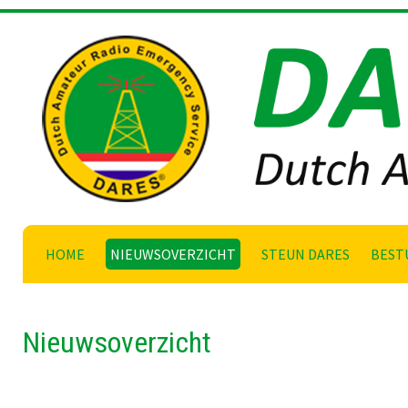
Skip
to
content
HOME
NIEUWSOVERZICHT
STEUN DARES
BEST
Nieuwsoverzicht