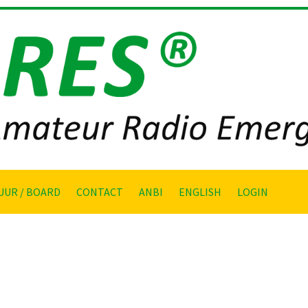
UUR / BOARD
CONTACT
ANBI
ENGLISH
LOGIN