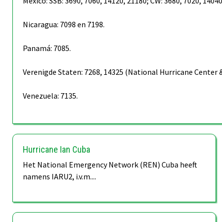
Mexico: SSB: 3690, 7060, 14120, 21180; CW: 3680, 7020, 14040
Nicaragua: 7098 en 7198.
Panamá: 7085.
Verenigde Staten: 7268, 14325 (National Hurricane Center 
Venezuela: 7135.
Hurricane Ian Cuba
Het National Emergency Network (REN) Cuba heeft
namens IARU2, i.v.m....