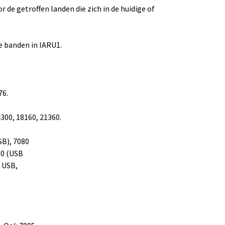
 de getroffen landen die zich in de huidige of
e banden in IARU1.
76.
300, 18160, 21360.
SB), 7080
00 (USB
0 USB,