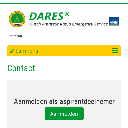
Skip
to
content
Menu
Submenu
Contact
Aanmelden als aspirantdeelnemer
Aanmelden