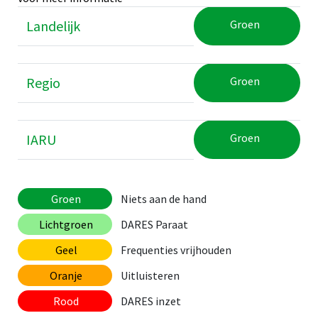
Landelijk
Groen
Regio
Groen
IARU
Groen
Groen
Niets aan de hand
Lichtgroen
DARES Paraat
Geel
Frequenties vrijhouden
Oranje
Uitluisteren
Rood
DARES inzet