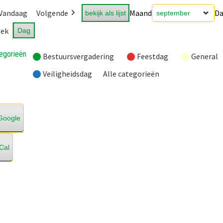
Vandaag
Volgende
Maand
D
bekijk als lijst
ek
Dag
egorieën
Bestuursvergadering
Feestdag
General
Veiligheidsdag
Alle categorieën
Google
iCal