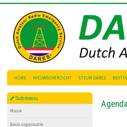
Skip
to
content
HOME
NIEUWSOVERZICHT
STEUN DARES
BESTU
Submenu
Agenda 
Missie
Basis organisatie