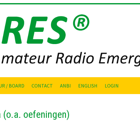
UR / BOARD
CONTACT
ANBI
ENGLISH
LOGIN
(o.a. oefeningen)