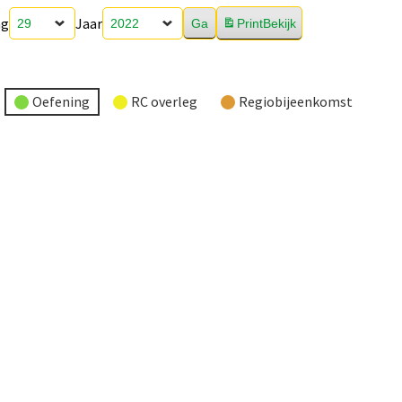
ag
Jaar
Print
Bekijk
Oefening
RC overleg
Regiobijeenkomst