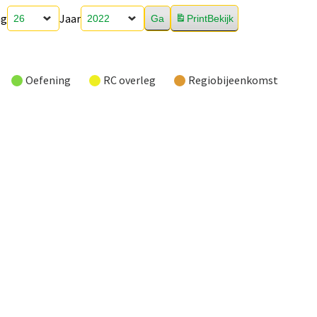
ag
Jaar
Print
Bekijk
Oefening
RC overleg
Regiobijeenkomst