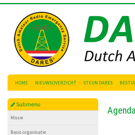
Skip
to
content
HOME
NIEUWSOVERZICHT
STEUN DARES
BESTU
Submenu
Agenda 
Missie
Basis organisatie