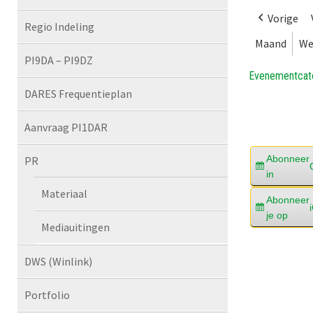
Vorige
Regio Indeling
Maand
We
PI9DA – PI9DZ
Evenementcat
DARES Frequentieplan
Aanvraag PI1DAR
Abonneer
PR
in
Materiaal
Abonneer
je op
Mediauitingen
DWS (Winlink)
Portfolio