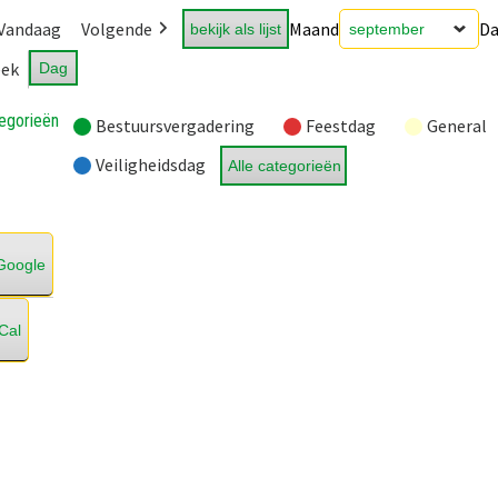
Vandaag
Volgende
Maand
D
bekijk als lijst
ek
Dag
egorieën
Bestuursvergadering
Feestdag
General
Veiligheidsdag
Alle categorieën
Google
iCal