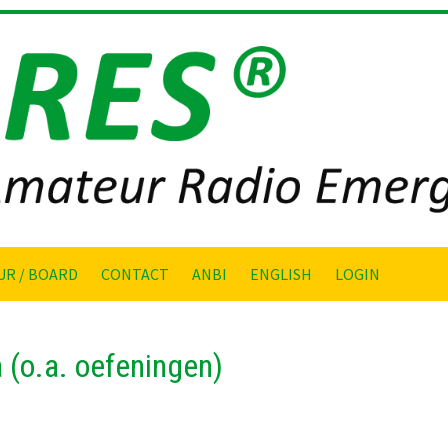
UR / BOARD
CONTACT
ANBI
ENGLISH
LOGIN
(o.a. oefeningen)