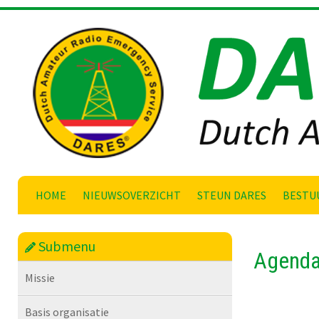
Skip
to
content
HOME
NIEUWSOVERZICHT
STEUN DARES
BESTU
Submenu
Agenda 
Missie
Basis organisatie