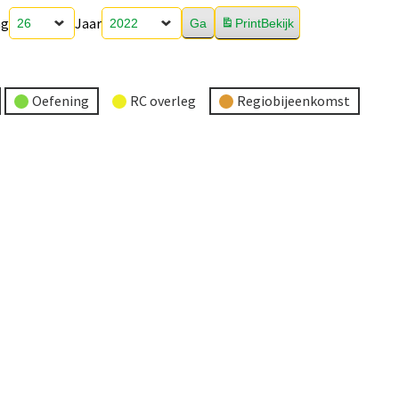
ag
Jaar
Print
Bekijk
Oefening
RC overleg
Regiobijeenkomst