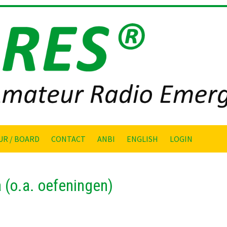
UR / BOARD
CONTACT
ANBI
ENGLISH
LOGIN
(o.a. oefeningen)