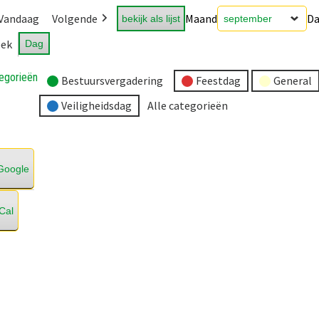
Vandaag
Volgende
Maand
D
bekijk als lijst
ek
Dag
egorieën
Bestuursvergadering
Feestdag
General
Veiligheidsdag
Alle categorieën
Google
iCal