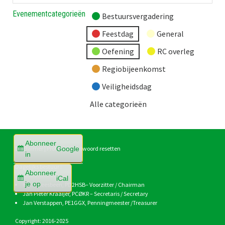
Evenementcategorieën
Bestuursvergadering
Feestdag
General
Oefening
RC overleg
Regiobijeenkomst
Veiligheidsdag
Alle categorieën
Abonneer
Google
Disclaimer
|
Profiel
|
Wachtwoord resetten
in
Dagelijks bestuur :
Abonneer
iCal
je op
Hans Heesbeen,
PD2HSB
– Voorzitter / Chairman
Jan Pieter Kraaijer,
PCØKR
– Secretaris / Secretary
Jan Verstappen,
PE1GGX
, Penningmeester /Treasurer
Copyright: 2016-2025