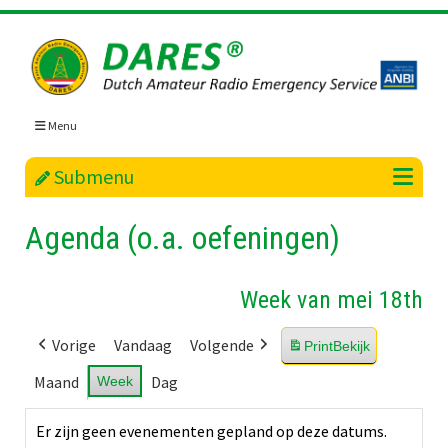
Skip
to
content
Menu
Submenu
Agenda (o.a. oefeningen)
Week van mei 18th
Vorige
Vandaag
Volgende
Print
Bekijk
Maand
Dag
Week
Er zijn geen evenementen gepland op deze datums.