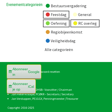
Evenementcategorieën
Bestuursvergadering
Feestdag
General
Oefening
RC overleg
Regiobijeenkomst
Veiligheidsdag
Alle categorieën
Abonneer
Google
Disclaimer
|
Profiel
|
Wachtwoord resetten
in
Dagelijks bestuur :
Abonneer
iCal
je op
Hans Heesbeen,
PD2HSB
– Voorzitter / Chairman
Jan Pieter Kraaijer,
PCØKR
– Secretaris / Secretary
Jan Verstappen,
PE1GGX
, Penningmeester /Treasurer
Copyright: 2016-2025