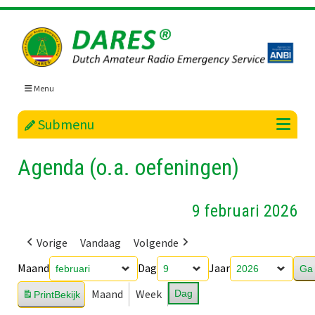
Skip
to
content
Menu
Submenu
Agenda (o.a. oefeningen)
9 februari 2026
Vorige
Vandaag
Volgende
Maand
Dag
Jaar
Maand
Week
Dag
Print
Bekijk