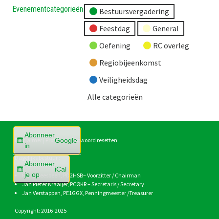
Evenementcategorieën
Bestuursvergadering
Feestdag
General
Oefening
RC overleg
Regiobijeenkomst
Veiligheidsdag
Alle categorieën
Abonneer
Google
Disclaimer
|
Profiel
|
Wachtwoord resetten
in
Dagelijks bestuur :
Abonneer
iCal
je op
Hans Heesbeen,
PD2HSB
– Voorzitter / Chairman
Jan Pieter Kraaijer,
PCØKR
– Secretaris / Secretary
Jan Verstappen,
PE1GGX
, Penningmeester /Treasurer
Copyright: 2016-2025