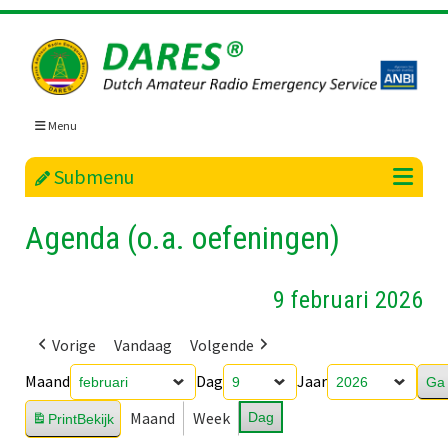
Skip
to
content
Menu
Submenu
Agenda (o.a. oefeningen)
9 februari 2026
Vorige
Vandaag
Volgende
Maand
Dag
Jaar
Maand
Week
Dag
Print
Bekijk